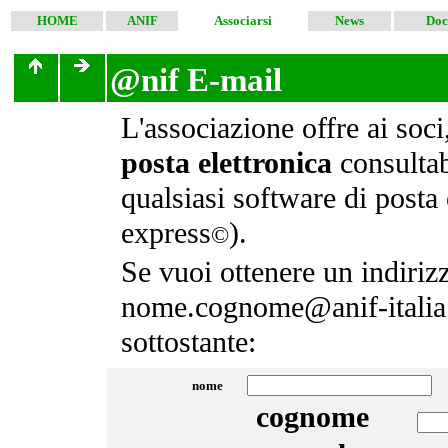
HOME
ANIF
Associarsi
News
Doc
@nif E-mail
L'associazione offre ai soc
posta elettronica
consultab
qualsiasi software di posta 
express
).
©
Se vuoi ottenere un indirizz
nome.cognome@anif-italia.
sottostante:
nome
cognome